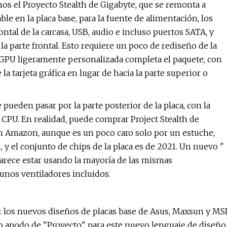
mos el Proyecto Stealth de Gigabyte, que se remonta a
le en la placa base, para la fuente de alimentación, los
ontal de la carcasa, USB, audio e incluso puertos SATA, y
 la parte frontal. Esto requiere un poco de rediseño de la
na GPU ligeramente personalizada completa el paquete, con
la tarjeta gráfica en lugar de hacia la parte superior o
 pueden pasar por la parte posterior de la placa, con la
 CPU. En realidad, puede comprar Project Stealth de
Amazon, aunque es un poco caro solo por un estuche,
, y el conjunto de chips de la placa es de 2021. Un nuevo "
parece estar usando la mayoría de las mismas
gunos ventiladores incluidos.
n: los nuevos diseños de placas base de Asus, Maxsun y MS
io apodo de "Proyecto" para este nuevo lenguaje de diseño