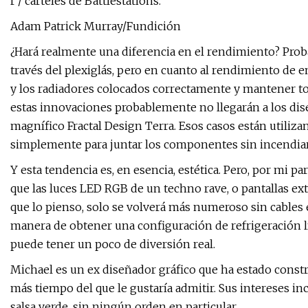
r / carteles de Battlestations.
Adam Patrick Murray/Fundición
¿Hará realmente una diferencia en el rendimiento? Prob
través del plexiglás, pero en cuanto al rendimiento de e
y los radiadores colocados correctamente y mantener to
estas innovaciones probablemente no llegarán a los di
magnífico Fractal Design Terra. Esos casos están utiliz
simplemente para juntar los componentes sin incendiars
Y esta tendencia es, en esencia, estética. Pero, por mi 
que las luces LED RGB de un techno rave, o pantallas ex
que lo pienso, solo se volverá más numeroso sin cables 
manera de obtener una configuración de refrigeración lí
puede tener un poco de diversión real.
Michael es un ex diseñador gráfico que ha estado cons
más tiempo del que le gustaría admitir. Sus intereses incluy
salsa verde, sin ningún orden en particular.