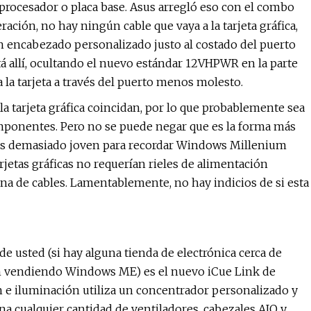
rocesador o placa base. Asus arregló eso con el combo
ción, no hay ningún cable que vaya a la tarjeta gráfica,
un encabezado personalizado justo al costado del puerto
tá allí, ocultando el nuevo estándar 12VHPWR en la parte
a la tarjeta a través del puerto menos molesto.
la tarjeta gráfica coincidan, por lo que probablemente sea
omponentes. Pero no se puede negar que es la forma más
i es demasiado joven para recordar Windows Millenium
arjetas gráficas no requerían rieles de alimentación
rna de cables. Lamentablemente, no hay indicios de si esta
de usted (si hay alguna tienda de electrónica cerca de
an vendiendo Windows ME) es el nuevo iCue Link de
ón e iluminación utiliza un concentrador personalizado y
a cualquier cantidad de ventiladores, cabezales AIO y