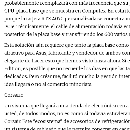
probablemente reemplazará con más frecuencia que su p
GPU-placa base que se muestra en Computex. En esta itera
porque la tarjeta RTX 4070 personalizada se conecta a 
PCIe. Técnicamente, el cable de alimentación todavía es
posterior de la placa base y transfiriendo los 600 vatios 
Esta solución aún requiere que tanto la placa base como 
atractivo para Asus, fabricante y vendedor de ambos c
elegante de hacer esto que hemos visto hasta ahora. S
Edition, es posible que no recuerde los días en que las t
dedicados. Pero créanme, facilitó mucho la gestión inte
idea llegará o no al comercio minorista.
Corsario
Un sistema que llegará a una tienda de electrónica cerca 
usted, de todos modos, no es como si todavía estuvier
Corsair. Este "ecosistema" de accesorios de refrigeraci
un sistema de cableado que le permite conectar en caden