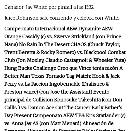
Ganador: Jay White por pinfall a las 13:32
Juice Robinson sale corriendo y celebra con White.
Campeonato Internacional AEW Dynamite AEW:
Orange Cassidy (c) vs. Swerve Strickland (con Prince
Nana) No Rain In The Desert CHAOS (Chuck Taylor,
Trent Beretta & Rocky Romero) vs. Blackpool Combat
Club (Jon Moxley, Claudio Castagnoli & Wheeler Yuta)
Hung Bucks Challenge Creo que Vince tenía razón A
Better Man Texas Tornado Tag Match: Hook & Jack
Perry vs. La Faccion Ingobernable (Dralistico &
Preston Vance) (con Jose the Assistant) Evento
principal de Collision Konosuke Takeshita (con Don
Callis ) vs. Damon Ace Cut The Cancer Early Father's
Day Present Campeonato AEW TBS: Kris Statlander (c)
vs. Anna Jay AS (con Matt Menard) Alineación de