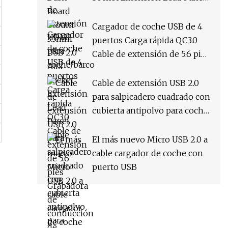
Cable
Cargador de coche USB de 4
puertos Carga rápida QC3.0
Cable de extensión de 5.6 pies
Grabadora de conducción de
teléfono móvil Carga rápida
Cable de extensión USB 2.0
para salpicadero cuadrado con
cubierta antipolvo para coche,
barco y motocicleta
El más nuevo Micro USB 2.0 a
cable cargador de coche con
puerto USB