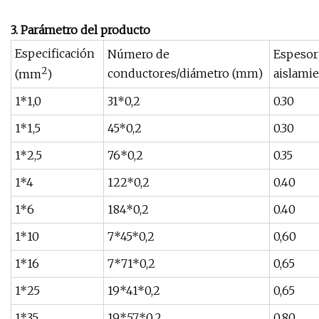
3. Parámetro del producto
Especificación
Número de
Espesor
2
conductores/diámetro (mm)
aislami
(mm
)
1*1,0
31*0,2
0.30
1*1,5
45*0,2
0.30
1*2,5
76*0,2
0.35
1*4
122*0,2
0.40
1*6
184*0,2
0.40
1*10
7*45*0,2
0,60
1*16
7*71*0,2
0,65
1*25
19*41*0,2
0,65
1*35
19*57*0,2
0.80