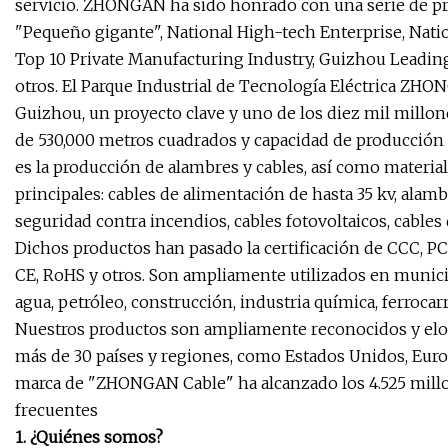
servicio. ZHONGAN ha sido honrado con una serie de pr
"Pequeño gigante", National High-tech Enterprise, Natio
Top 10 Private Manufacturing Industry, Guizhou Leading 
otros. El Parque Industrial de Tecnología Eléctrica ZHO
Guizhou, un proyecto clave y uno de los diez mil millon
de 530,000 metros cuadrados y capacidad de producción 
es la producción de alambres y cables, así como material
principales: cables de alimentación de hasta 35 kv, alamb
seguridad contra incendios, cables fotovoltaicos, cable
Dichos productos han pasado la certificación de CCC, PC
CE, RoHS y otros. Son ampliamente utilizados en municipi
agua, petróleo, construcción, industria química, ferrocarr
Nuestros productos son ampliamente reconocidos y elog
más de 30 países y regiones, como Estados Unidos, Europa,
marca de "ZHONGAN Cable" ha alcanzado los 4.525 mill
frecuentes
1. ¿Quiénes somos?