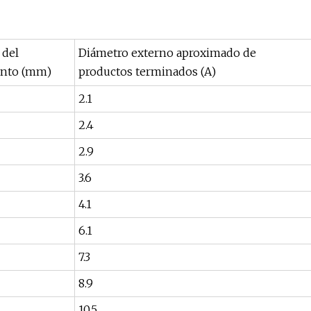
 del
Diámetro externo aproximado de
ento (mm)
productos terminados (A)
2.1
2.4
2.9
3.6
4.1
6.1
7.3
8.9
10.5