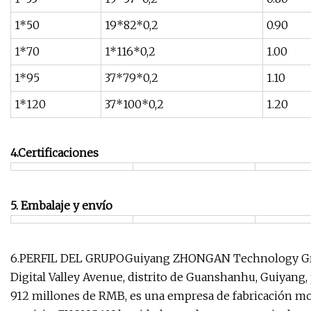
1*50
19*82*0,2
0.90
1*70
1*116*0,2
1.00
1*95
37*79*0,2
1.10
1*120
37*100*0,2
1.20
4.Certificaciones
5. Embalaje y envío
6.PERFIL DEL GRUPOGuiyang ZHONGAN Technology Group 
Digital Valley Avenue, distrito de Guanshanhu, Guiyang, 
912 millones de RMB, es una empresa de fabricación mod