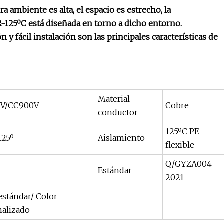
a ambiente es alta, el espacio es estrecho, la
R-125ºC está diseñada en torno a dicho entorno.
n y fácil instalación son las principales características de
Material
V/CC900V
Cobre
conductor
125ºC PE
125º
Aislamiento
flexible
Q/GYZA004-
Estándar
2021
estándar/ Color
nalizado