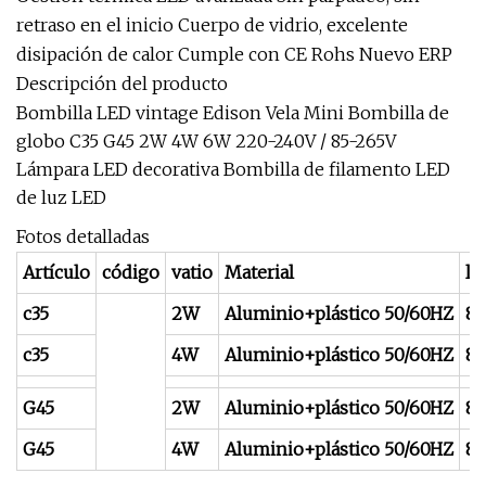
retraso en el inicio Cuerpo de vidrio, excelente
disipación de calor Cumple con CE Rohs Nuevo ERP
Descripción del producto
Bombilla LED vintage Edison Vela Mini Bombilla de
globo C35 G45 2W 4W 6W 220-240V / 85-265V
Lámpara LED decorativa Bombilla de filamento LED
de luz LED
Fotos detalladas
Artículo
código
vatio
Material
l
c35
2W
Aluminio+plástico 50/60HZ
8
c35
4W
Aluminio+plástico 50/60HZ
8
G45
2W
Aluminio+plástico 50/60HZ
8
G45
4W
Aluminio+plástico 50/60HZ
8