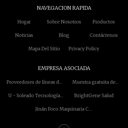
NAVEGACION RAPIDA
Hogar
Sobre Nosotros
Productos
Noticias
Blog
Contáctenos
Mapa Del Sitio
Privacy Policy
EMPRESA ASOCIADA
Proveedores de líneas de
Muestra gratuita de
producción electrónica y
colchón de cuna
U - Soleado Tecnología
BrightGene Salud
de TI.
(Shenzhen) Co., Ltd
Jinán Foco Maquinaria Co.,
Ltd