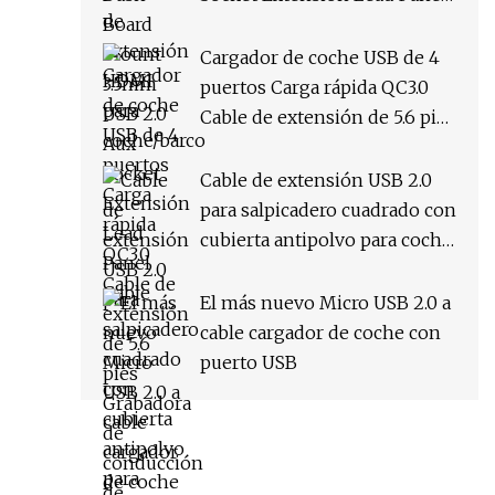
Cable
Cargador de coche USB de 4
puertos Carga rápida QC3.0
Cable de extensión de 5.6 pies
Grabadora de conducción de
teléfono móvil Carga rápida
Cable de extensión USB 2.0
para salpicadero cuadrado con
cubierta antipolvo para coche,
barco y motocicleta
El más nuevo Micro USB 2.0 a
cable cargador de coche con
puerto USB