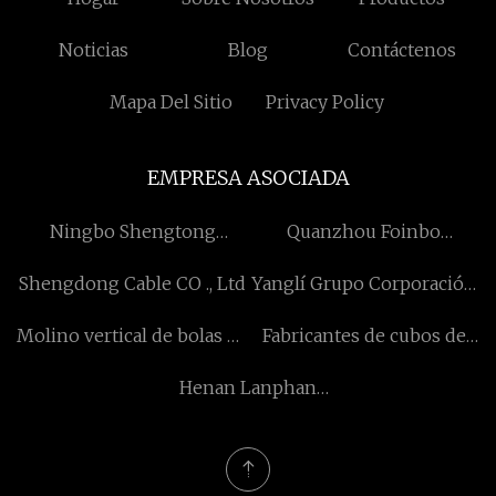
Noticias
Blog
Contáctenos
Mapa Del Sitio
Privacy Policy
EMPRESA ASOCIADA
Ningbo Shengtong
Quanzhou Foinbo
Accesorios de moda
Extinción contra
Shengdong Cable CO ., Ltd
Yanglí Grupo Corporación
Industrial Co., Ltd
incendios Equipo Co.,
Limitado
Limitado.
Molino vertical de bolas de
Fabricantes de cubos de
chocolate
hielo de plástico
Henan Lanphan
Tecnología Co., Ltd.